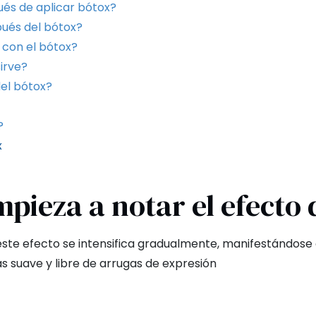
és de aplicar bótox?
ués del bótox?
 con el bótox?
irve?
del bótox?
?
x
pieza a notar el efecto 
 este efecto se intensifica gradualmente, manifestándos
s suave y libre de arrugas de expresión