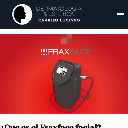
¿Que es el Fraxface facial?